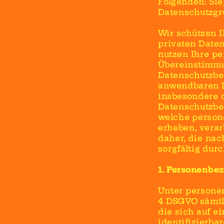
Folgenden: Sie
Datenschutzgr
Wir schützen I
privaten Daten
nutzen Ihre p
Übereinstimmu
Datenschutzbe
anwendbaren D
insbesondere d
Datenschutzbe
welche person
erheben, verarb
daher, die nac
sorgfältig dur
1. Personenbe
Unter personen
4 DSGVO sämtli
die sich auf ei
identifizierbar