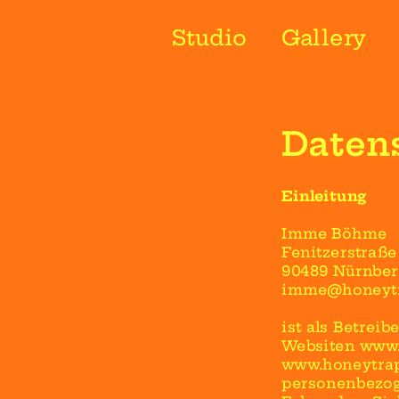
Studio
Gallery
Daten
Einleitung
Imme Böhme
Fenitzerstraße
90489 Nürnber
imme@honeytra
ist als Betreib
Websiten www
www.honeytrapt
personenbezog