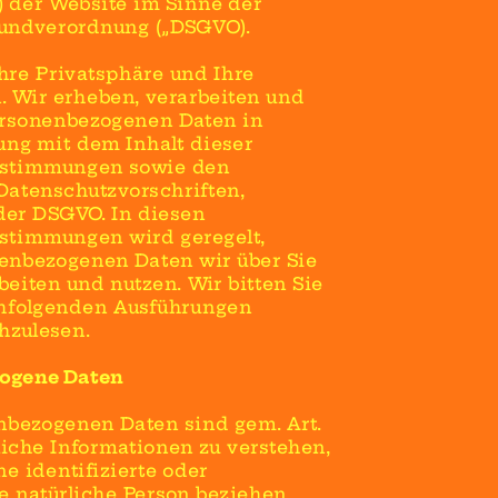
) der Website im Sinne der 
undverordnung („DSGVO).
hre Privatsphäre und Ihre 
. Wir erheben, verarbeiten und 
ersonenbezogenen Daten in 
ng mit dem Inhalt dieser 
stimmungen sowie den 
atenschutzvorschriften, 
er DSGVO. In diesen 
stimmungen wird geregelt, 
enbezogenen Daten wir über Sie 
eiten und nutzen. Wir bitten Sie 
hfolgenden Ausführungen 
chzulesen.
zogene Daten
bezogenen Daten sind gem. Art. 
che Informationen zu verstehen, 
ne identifizierte oder 
e natürliche Person beziehen. 