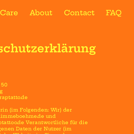
Care
About
Contact
FAQ
schutzerklärung
 50
g
ptatto.de 
erin (im Folgenden: Wir) der 
.immeboehme.de und 
attoo.de Verantwortliche für die 
enen Daten der Nutzer (im 